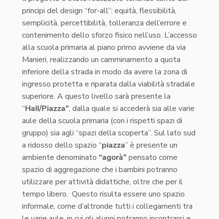
principi del design “for-all”: equità, flessibilità,
semplicità, percettibilità, tolleranza dell’errore e
contenimento dello sforzo fisico nell’uso. L’accesso
alla scuola primaria al piano primo avviene da via
Manieri, realizzando un camminamento a quota
inferiore della strada in modo da avere la zona di
ingresso protetta e riparata dalla viabilità stradale
superiore. A questo livello sarà presente la
“
Hall/Piazza”
, dalla quale si accederà sia alle varie
aule della scuola primaria (con i rispetti spazi di
gruppo) sia agli “spazi della scoperta”. Sul lato sud
a ridosso dello spazio “
piazza
” è presente un
ambiente denominato
“agorà”
pensato come
spazio di aggregazione che i bambini potranno
utilizzare per attività didattiche, oltre che per il
tempo libero. Questo risulta essere uno spazio
informale, come d’altronde tutti i collegamenti tra
le varie aule, in cui gli alunni potranno incontrarsi e