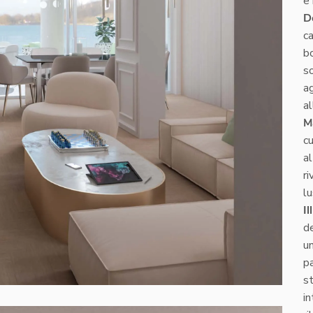
e 
D
ca
bo
so
a
al
Ma
cu
al
r
lu
I
d
un
p
s
in