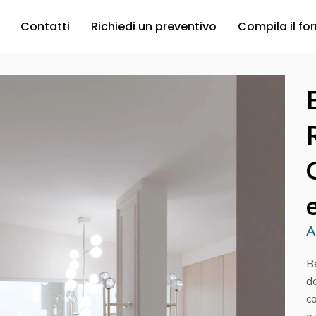
Contatti
Richiedi un preventivo
Compila il fo
A
B
d
c