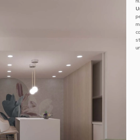
ri
U
pe
me
c
st
un