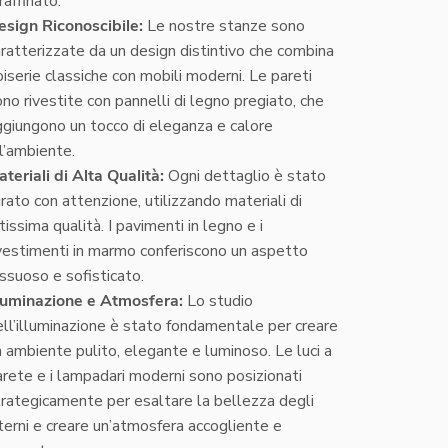
raffinato.
esign Riconoscibile:
Le nostre stanze sono
ratterizzate da un design distintivo che combina
iserie classiche con mobili moderni. Le pareti
no rivestite con pannelli di legno pregiato, che
ggiungono un tocco di eleganza e calore
l’ambiente.
teriali di Alta Qualità:
Ogni dettaglio è stato
rato con attenzione, utilizzando materiali di
tissima qualità. I pavimenti in legno e i
ivestimenti in marmo conferiscono un aspetto
ssuoso e sofisticato.
lluminazione e Atmosfera:
Lo studio
ell’illuminazione è stato fondamentale per creare
 ambiente pulito, elegante e luminoso. Le luci a
arete e i lampadari moderni sono posizionati
trategicamente per esaltare la bellezza degli
terni e creare un’atmosfera accogliente e