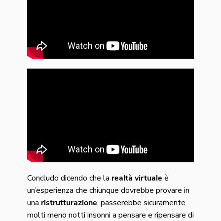
Concludo dicendo che la
realtà virtuale
è
un’esperienza che chiunque dovrebbe provare in
una
ristrutturazione
, passerebbe sicuramente
molti meno notti insonni a pensare e ripensare di